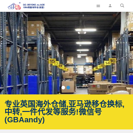
专业英国海外仓储,亚马逊移仓换标,
中转,一件代发等服务!微信号
(GBAandy)