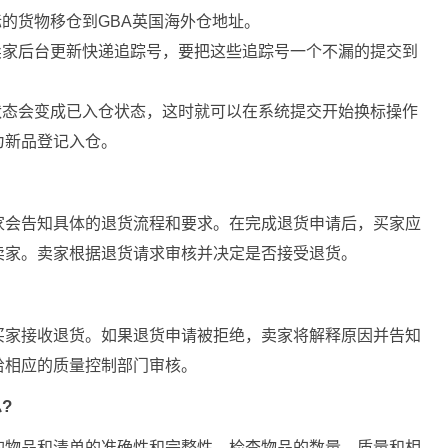
标的货物移仓到GBA英国海外仓地址。
卖家后台更新快递追踪号，要把这些追踪号一个不漏的提交到
状态会变成已入仓状态，这时就可以在系统提交开始换标操作
为新品登记入仓。
家会告知具体的退货流程和要求。在完成退货申请后，买家应
卖家。卖家根据退货请求审核并决定是否接受退货。
买家接收退货。如果退货申请被拒绝，卖家将解释原因并告知
给相应的质量控制部门审核。
?
的物品和清单的准确性和完整性，检查物品的数量、质量和相