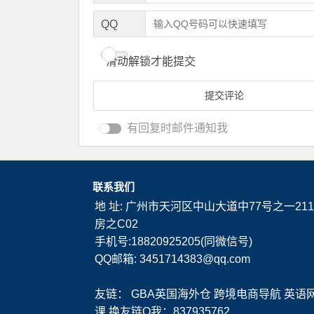
QQ
滑动解锁才能提交
有回复时邮件通知我
联系我们
地 址: 广州市天河区中山大道中77号之一211
房之C02
手机号:18820925205(同微信号)
QQ邮箱: 3451714383@qq.com
友链：
GBA英国海外仓
跨境电商导航
英语
课
换友链Q我：837935762