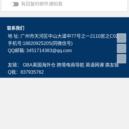
有回复时邮件通知我
联系我们
地 址: 广州市天河区中山大道中77号之一2110房之C02
手机号:18820925205(同微信号)
QQ邮箱: 3451714383@qq.com
友链：
GBA英国海外仓
跨境电商导航
英语网课
换友链
Q我：837935762
业务范围
海外仓储
海外一件代发
海外仓产品检测
FBA中转仓
海外仓移仓换标
海外仓库存清仓
关注我们