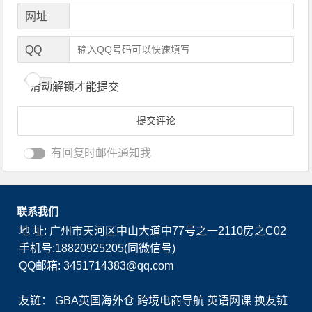
网址
QQ
滑动解锁才能提交
有回复时邮件通知我
联系我们
地 址: 广州市天河区中山大道中77号之一2110房之C02
手机号:18820925205(同微信号)
QQ邮箱: 3451714383@qq.com
友链：
GBA英国海外仓
跨境电商导航
英语网课
换友链