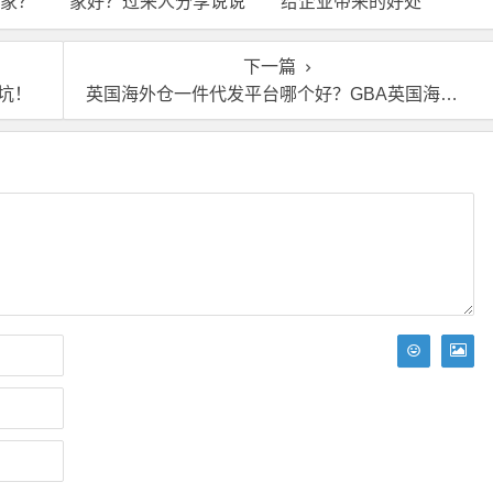
家？
家好？过来人分享说说
给企业带来的好处
下一篇
坑！
英国海外仓一件代发平台哪个好？GBA英国海外仓怎么样?