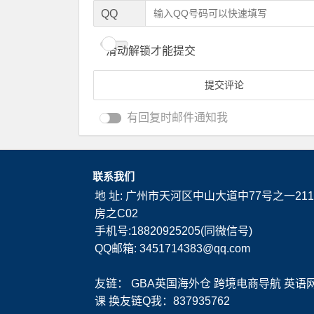
QQ
滑动解锁才能提交
有回复时邮件通知我
联系我们
地 址: 广州市天河区中山大道中77号之一211
房之C02
手机号:18820925205(同微信号)
QQ邮箱: 3451714383@qq.com
友链：
GBA英国海外仓
跨境电商导航
英语
课
换友链Q我：837935762