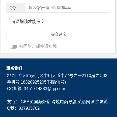
QQ
滑动解锁才能提交
有回复时邮件通知我
联系我们
地 址: 广州市天河区中山大道中77号之一2110房之C02
手机号:18820925205(同微信号)
QQ邮箱: 3451714383@qq.com
友链：
GBA英国海外仓
跨境电商导航
英语网课
换友链
Q我：837935762