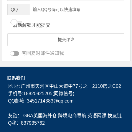
QQ
滑动解锁才能提交
有回复时邮件通知我
联系我们
地 址: 广州市天河区中山大道中77号之一2110房之C02
手机号:18820925205(同微信号)
QQ邮箱: 3451714383@qq.com
友链：
GBA英国海外仓
跨境电商导航
英语网课
换友链
Q我：837935762