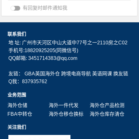
有回复时邮件通知我
联系我们
地 址: 广州市天河区中山大道中77号之一2110房之C02
手机号:18820925205(同微信号)
QQ邮箱: 3451714383@qq.com
友链：
GBA英国海外仓
跨境电商导航
英语网课
换友链
Q我：837935762
业务范围
海外仓储
海外一件代发
海外仓产品检测
FBA中转仓
海外仓移仓换标
海外仓库存清仓
关注我们