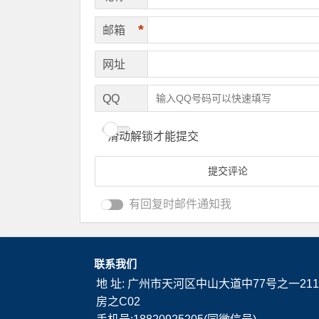
*
邮箱
网址
QQ
滑动解锁才能提交
有回复时邮件通知我
联系我们
地 址: 广州市天河区中山大道中77号之一211
房之C02