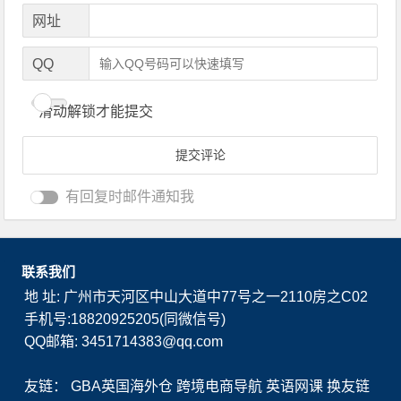
网址
QQ
滑动解锁才能提交
有回复时邮件通知我
联系我们
地 址: 广州市天河区中山大道中77号之一2110房之C02
手机号:18820925205(同微信号)
QQ邮箱: 3451714383@qq.com
友链：
GBA英国海外仓
跨境电商导航
英语网课
换友链