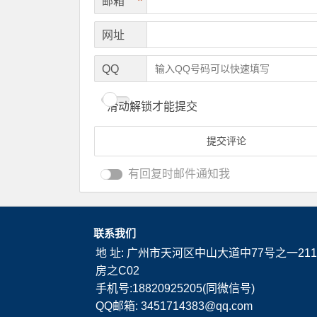
*
邮箱
网址
QQ
滑动解锁才能提交
有回复时邮件通知我
联系我们
地 址: 广州市天河区中山大道中77号之一211
房之C02
手机号:18820925205(同微信号)
QQ邮箱: 3451714383@qq.com