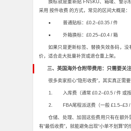
换标就是重新贴 FNSKU、箱唛、警
采用 按件收费 的方式，常见的区间大概是：
普通贴标：£0.2–£0.35 / 件
外箱换标：£0.25–£0.4 / 箱
如果只是更新标签、替换失效条码，没
价，适合走大批量补货或退仓重上架。
三、英国海外仓附带费用：只需要关注
很多卖家担心“隐形收费”，其实真正需
入库费（通常 £0.2–£0.5 / 件 
FBA尾程派送费（一般 £1.5–£3 / 箱
仓储、处理、加固这些费用只有在额外
有“最低收费”，就能避免出现“小单不划算”的