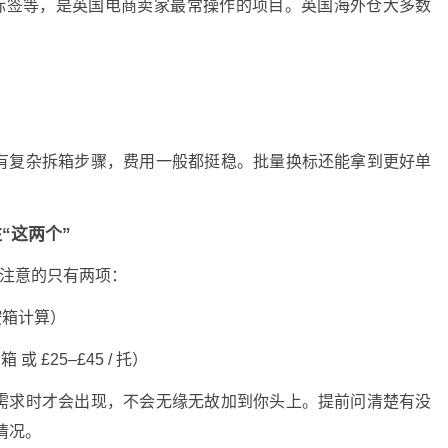
示标签等，是英国电商卖家最常操作的项目。英国海外仓大多数
有复杂拆箱步骤，费用一般都挺稳。批量换标还能拿到更好单
“这两个”
要注意的只有两项：
或按箱计算）
 或 £25–£45 / 托）
需求时才会出现，不会无缘无故加到你头上。提前问清楚有没
情况。