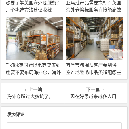
想要了解英国海外仓服务？
亚马逊产品需要换标？英国
几个挑选方法建议收藏！
海外仓换标服务直接能高效
解决！
TikTok英国跨境电商卖家到
万圣节氛围从客厅卷到浴
底要不要布局海外仓，海外
室？地毯毛巾品类适配哪些
仓优势分析！
海外仓服务？
上一篇
下一篇
海外仓踩过太多坑了，新人卖家选英国海外仓到底要注意什么？
现在好像越来越多人用TEMU认证英国海外仓，真的有这么好吗？
文章导航
发表评论