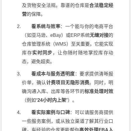
及货物安全法规。靠谱的仓库是
合法稳定经
营
的保障。
看系统与效率
：一个能与你的电商平台
（如亚马逊、eBay）或ERP系统
无缝对接
的
仓库管理系统（WMS）至关重要。它能实现
库存
实时同步
，让你随时随地掌控库存动
态，避免超卖。
看成本与服务透明度
：要求提供清晰报
价单，确认
计费项目无隐形消费
。同时，明
确沟通入库、出库等各环节的
标准处理时效
（例如“
24小时内上架
”）。
看实际案例与口碑
：可以请服务商提供
一些服务案例，或从独立渠道了解其行业口
碑。有经验的仓库更能帮你
高效处理FBA入