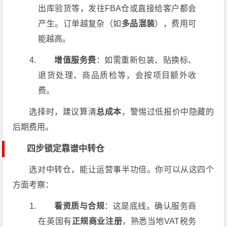
出库验货等，发往FBA仓或直接给客户都会
产生。订单越复杂（如
多品混装
），费用可
能越高。
增值服务费
：如需重新包装、贴换标、
退货处理、商品质检等，会按项目额外收
费。
选择时，建议算清
总成本
，警惕过低报价中隐藏的
后期费用。
四步锁定靠谱中转仓
选对中转仓，能让运营事半功倍。你可以从这四个
方面考察：
看资质与合规
：这是底线。确认服务商
在英国有
正规商业注册
，熟悉当地VAT税务