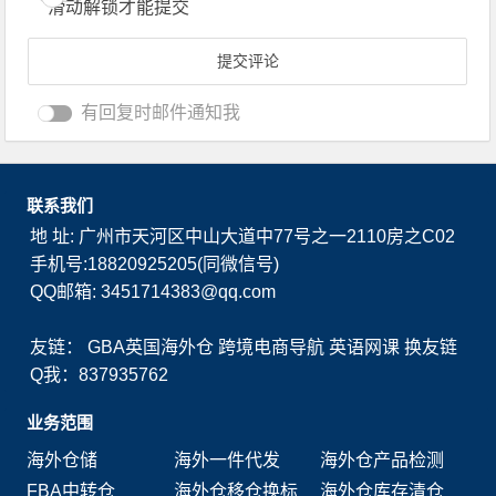
滑动解锁才能提交
有回复时邮件通知我
联系我们
地 址: 广州市天河区中山大道中77号之一2110房之C02
手机号:18820925205(同微信号)
QQ邮箱: 3451714383@qq.com
友链：
GBA英国海外仓
跨境电商导航
英语网课
换友链
Q我：837935762
业务范围
海外仓储
海外一件代发
海外仓产品检测
FBA中转仓
海外仓移仓换标
海外仓库存清仓