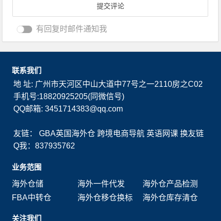
有回复时邮件通知我
联系我们
地 址: 广州市天河区中山大道中77号之一2110房之C02
手机号:18820925205(同微信号)
QQ邮箱: 3451714383@qq.com
友链：
GBA英国海外仓
跨境电商导航
英语网课
换友链
Q我：837935762
业务范围
海外仓储
海外一件代发
海外仓产品检测
FBA中转仓
海外仓移仓换标
海外仓库存清仓
关注我们