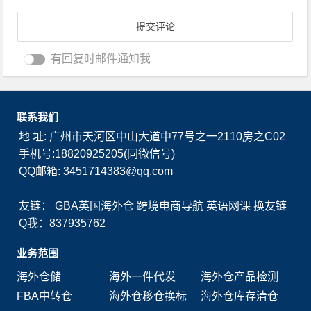
有回复时邮件通知我
联系我们
地 址: 广州市天河区中山大道中77号之一2110房之C02
手机号:18820925205(同微信号)
QQ邮箱: 3451714383@qq.com
友链：
GBA英国海外仓
跨境电商导航
英语网课
换友链
Q我：837935762
业务范围
海外仓储
海外一件代发
海外仓产品检测
FBA中转仓
海外仓移仓换标
海外仓库存清仓