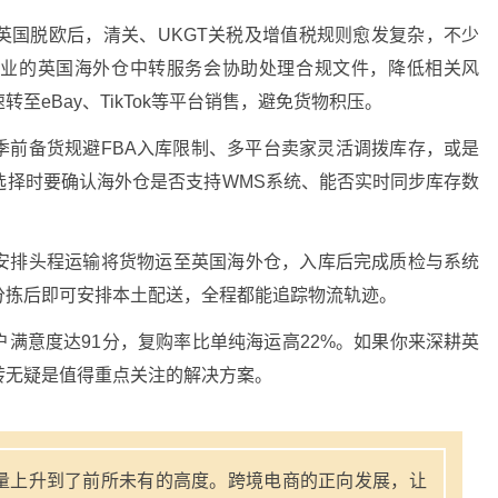
英国脱欧后，清关、UKGT关税及增值税规则愈发复杂，不少
专业的英国海外仓中转服务会协助处理合规文件，降低相关风
至eBay、TikTok等平台销售，避免货物积压。
季前备货规避FBA入库限制、多平台卖家灵活调拨库存，或是
选择时要确认海外仓是否支持WMS系统、能否实时同步库存数
安排头程运输将货物运至英国海外仓，入库后完成质检与系统
分拣后即可安排本土配送，全程都能追踪物流轨迹。
满意度达91分，复购率比单纯海运高22%。如果你来深耕英
转无疑是值得重点关注的解决方案。
量上升到了前所未有的高度。跨境电商的正向发展，让