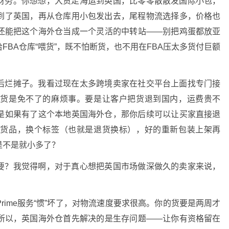
财务。你想想，大货走海运到英国，比零零散散发国际小包，
到了英国，再从仓库用小包发出去，尾程物流选择多，价格也
还能把这个海外仓当成一个灵活的中转站——别把鸡蛋都放亚
BA仓库“喂货”，既不怕断货，也不用在FBA压太多货付巨额
后烂摊子。我看过现在太多跨境卖家在社交平台上面找专门接
退货是免不了的麻烦事。要是让客户把货退到国内，运费贵不
是如果有了这个本地英国海外仓，那你后续可以让买家直接退
查货品，换个标签（也就是退货换标），好的重新包装上架再
是不是就小多了？
要？我觉得啊，对于真心想把英国市场做深做久的卖家来说，
ime服务“惯”坏了，对物流速度要求很高。你的货要是两周才
所以，英国海外仓首先解决的是生存问题——让你有资格留在