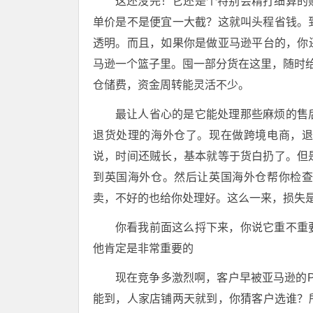
这还没完！它还是个特别会精打细算的
单价是不是便宜一大截？这就叫头程省钱。
透明。而且，如果你是做亚马逊平台的，你
马逊一个篮子里。囤一部分货在这里，随时给F
仓储费，资金周转能灵活不少。
最让人省心的是它能处理那些麻烦的售
退货处理的海外仓了。现在做跨境电商，
说，时间还贼长，基本就等于货白扔了。但
到英国海外仓。然后让英国海外仓帮你检
卖，不好的也给你处理好。这么一来，损失
你看我前面这么捋下来，你说它重不重
他肯定是非常重要的
现在竞争多激烈啊，客户早被亚马逊的Pr
能到，人家店铺两天就到，你猜客户选谁？