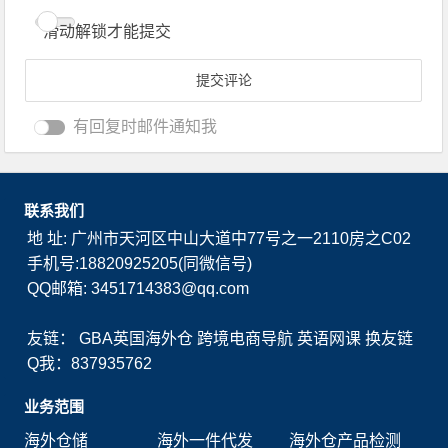
滑动解锁才能提交
有回复时邮件通知我
联系我们
地 址: 广州市天河区中山大道中77号之一2110房之C02
手机号:18820925205(同微信号)
QQ邮箱: 3451714383@qq.com
友链：
GBA英国海外仓
跨境电商导航
英语网课
换友链
Q我：837935762
业务范围
海外仓储
海外一件代发
海外仓产品检测