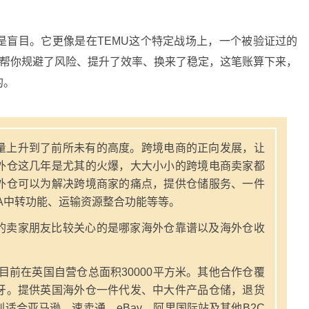
是盲目。它更像是在TEMU这个特定战场上，一个被验证过的
它帮你规避了风险、提升了效率、换来了稳定，这笔账算下来，
的。
量上升到了前所未有的高度。跨境电商的正向发展，让
外仓这几年是尤其的火爆，大大小小的跨境电商卖家都
外仓可以为解决跨境商家的痛点，提供仓储服务、一件
A中转功能、运输资源整合功能等等。
的卖家朋友比较关心的是哪家海外仓靠谱以及海外仓收
，目前在英国自营仓总面积30000平方米。其他合作仓覆
牙。提供英国海外仓一件代发、中大件产品仓储，退货
适合亚马逊、速卖通、eBay、阿里国际站及其他B2C