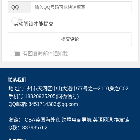
QQ
滑动解锁才能提交
有回复时邮件通知我
联系我们
地 址: 广州市天河区中山大道中77号之一2110房之C02
手机号:18820925205(同微信号)
QQ邮箱: 3451714383@qq.com
友链：
GBA英国海外仓
跨境电商导航
英语网课
换友链
Q我：837935762