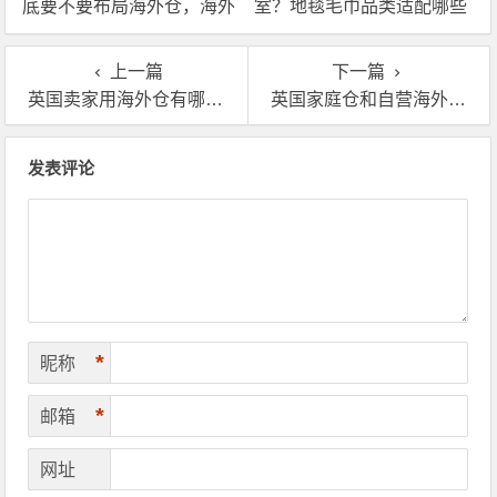
底要不要布局海外仓，海外
室？地毯毛巾品类适配哪些
仓优势分析！
海外仓服务？
上一篇
下一篇
英国卖家用海外仓有哪些实际好处？
英国家庭仓和自营海外仓该怎么选？
文章导航
发表评论
*
昵称
*
邮箱
网址