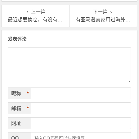
仓优势分析！
海外仓服务？
上一篇
下一篇
最近想要换仓，有没有靠谱的英国海外仓推荐？
有亚马逊卖家用过海外仓FBA中转来补货吗？好用不？
文章导航
发表评论
*
昵称
*
邮箱
网址
QQ