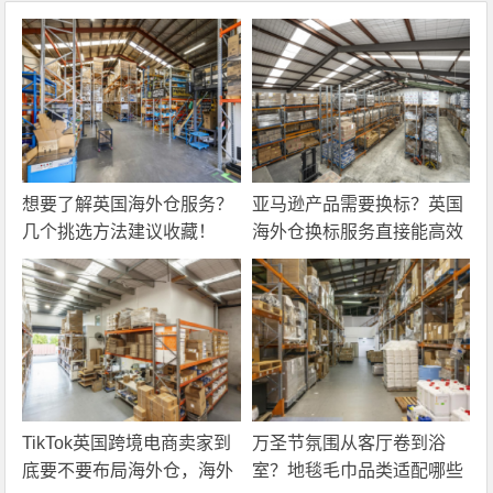
想要了解英国海外仓服务？
亚马逊产品需要换标？英国
几个挑选方法建议收藏！
海外仓换标服务直接能高效
解决！
TikTok英国跨境电商卖家到
万圣节氛围从客厅卷到浴
底要不要布局海外仓，海外
室？地毯毛巾品类适配哪些