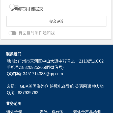
滑动解锁才能提交
有回复时邮件通知我
联系我们
地 址: 广州市天河区中山大道中77号之一2110房之C02
手机号:18820925205(同微信号)
QQ邮箱: 3451714383@qq.com
友链：
GBA英国海外仓
跨境电商导航
英语网课
换友链
Q我：837935762
业务范围
海外仓储
海外一件代发
海外仓产品检测