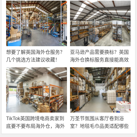
想要了解英国海外仓服务？
亚马逊产品需要换标？英国
几个挑选方法建议收藏！
海外仓换标服务直接能高效
解决！
TikTok英国跨境电商卖家到
万圣节氛围从客厅卷到浴
底要不要布局海外仓，海外
室？地毯毛巾品类适配哪些
仓优势分析！
海外仓服务？