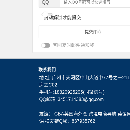
QQ
滑动解锁才能提交
有回复时邮件通知我
联系我们
地 址: 广州市天河区中山大道中77号之一211
房之C02
手机号:18820925205(同微信号)
QQ邮箱: 3451714383@qq.com
友链：
GBA英国海外仓
跨境电商导航
英语
课
换友链Q我：837935762