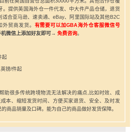
，目前在英国自营仓总面积30000平方米。其他合作仓覆
牙。提供英国海外仓一件代发、中大件产品仓储，退货
适合亚马逊、速卖通、eBay、阿里国际站及其他B2C
和外贸商发货。
有需要可以加GBA海外仓客服微信号
手机微信上添加好友即可→
免费咨询
。
件起
英镑/件起
帮助很多传统跨境物流无法解决的痛点,比如时效、成
流成本、缩短发货时间、方便买家退货、安全、及时发
己的商品销量及口碑。能为自己的商品做好发货保障。