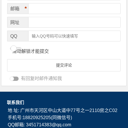
*
邮箱
网址
QQ
滑动解锁才能提交
有回复时邮件通知我
联系我们
地 址: 广州市天河区中山大道中77号之一2110房之C02
手机号:18820925205(同微信号)
QQ邮箱: 3451714383@qq.com