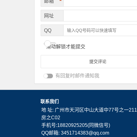
*
邮箱
网址
QQ
滑动解锁才能提交
有回复时邮件通知我
联系我们
地 址: 广州市天河区中山大道中77号之一211
房之C02
手机号:18820925205(同微信号)
QQ邮箱: 3451714383@qq.com