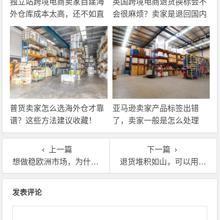
独立站跨境电商卖家自建海
英国跨境电商退货换标会不
外仓库成本太高，还不如直
会很麻烦？卖家是退回国内
接找第三方自营海外仓！
还是在海外直接处理？
普货卖家怎么选海外仓才靠
亚马逊卖家产品标签出错
谱？这些方法建议收藏！
了，卖家一般是怎么处理
的？
上一篇
下一篇
想做稳欧洲市场，为什么必须搞定海外仓一件代发？
退货堆积如山，可以用欧美海外仓来处理！
文章导航
发表评论