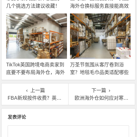
几个挑选方法建议收藏！
海外仓换标服务直接能高效
解决！
TikTok英国跨境电商卖家到
万圣节氛围从客厅卷到浴
底要不要布局海外仓，海外
室？地毯毛巾品类适配哪些
仓优势分析！
海外仓服务？
上一篇
下一篇
FBA新规按件收费？英国本地仓储这样帮你省钱又省心
欧洲海外仓如何应对寒潮物流危机？
文章导航
发表评论