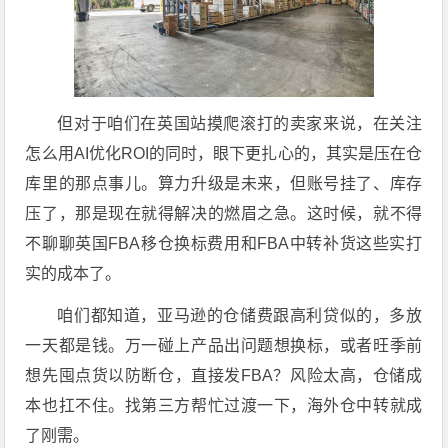
但对于咱们在英国站摸爬滚打的卖家来说，在关注
怎么用AI优化ROI的同时，眼下更扎心的，其实是压在仓
库里的那点事儿。算力升级是未来，但账号挂了、库存
压了，那是现在就得解决的燃眉之急。这时候，就不得
不聊聊英国FBA移仓换标费用和FBA中转补货这些实打
实的成本了。
咱们都知道，亚马逊的仓储费跟高利贷似的，多放
一天都是钱。万一碰上产品出问题想换标，或者旺季前
想先囤点货以防断仓，直接发FBA？风险太高，仓储成
本也扛不住。找第三方帮忙过渡一下，海外仓中转就成
了刚需。