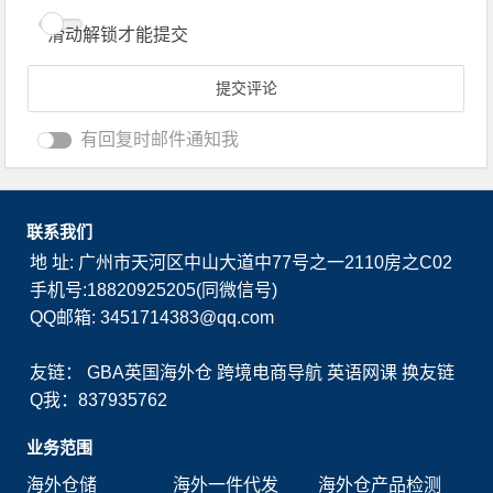
滑动解锁才能提交
有回复时邮件通知我
联系我们
地 址: 广州市天河区中山大道中77号之一2110房之C02
手机号:18820925205(同微信号)
QQ邮箱: 3451714383@qq.com
友链：
GBA英国海外仓
跨境电商导航
英语网课
换友链
Q我：837935762
业务范围
海外仓储
海外一件代发
海外仓产品检测