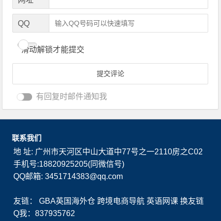
QQ
滑动解锁才能提交
有回复时邮件通知我
联系我们
地 址: 广州市天河区中山大道中77号之一2110房之C02
手机号:18820925205(同微信号)
QQ邮箱: 3451714383@qq.com
友链：
GBA英国海外仓
跨境电商导航
英语网课
换友链
Q我：837935762