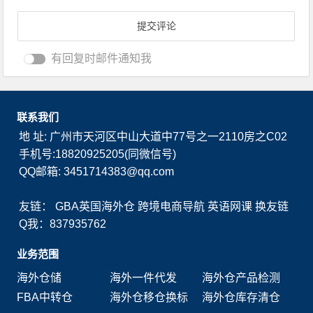
有回复时邮件通知我
联系我们
地 址: 广州市天河区中山大道中77号之一2110房之C02
手机号:18820925205(同微信号)
QQ邮箱: 3451714383@qq.com
友链：
GBA英国海外仓
跨境电商导航
英语网课
换友链
Q我：837935762
业务范围
海外仓储
海外一件代发
海外仓产品检测
FBA中转仓
海外仓移仓换标
海外仓库存清仓