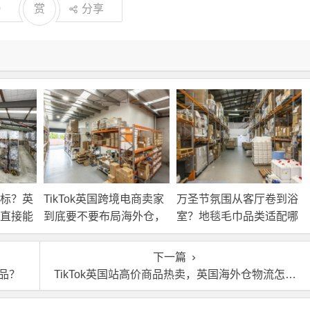
0
赏
分享
标？英
TikTok英国跨境电商卖家
万圣节氛围从客厅卷到浴
直接能
到底要不要布局海外仓，
室？地毯毛巾品类适配哪
海外仓优势分析！
些海外仓服务？
下一篇
品？
TikTok英国站高价商品热卖，英国海外仓物流怎么跟？