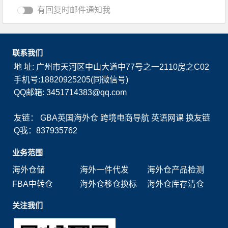
有回复时邮件通知我
联系我们
地 址: 广州市天河区中山大道中77号之一2110房之C02
手机号:18820925205(同微信号)
QQ邮箱: 3451714383@qq.com
友链：
GBA英国海外仓
跨境电商导航
英语网课
换友链
Q我：837935762
业务范围
海外仓储
海外一件代发
海外仓产品检测
FBA中转仓
海外仓移仓换标
海外仓库存清仓
关注我们