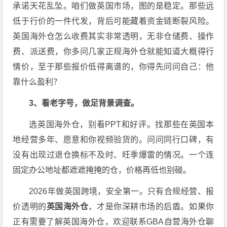
承诺天花乱坠。咱们做英国市场，图的是稳定。那些远
低于行价的一件代发，背后可能藏着资金链断裂风险。
英国海外仓怎么收费其实非常透明，无非仓储费、操作
费、派送费，你多问几家正规海外仓就能知道大概得行
情价，至于那些报价低得离谱的，你得先问问自己：他
靠什么盈利？
3、看老字号，做足背景调查。
选英国海外仓，别看PPT和好评。找那些在英国本
地经营多年、愿意和你视频验货的。问问同行口碑，有
没有出现过退仓换标不及时、旺季爆雷的情况。一个连
固定办公地址都遮遮掩掩的仓，价格再低也别碰。
2026年做英国跨境，安全第一。只有合规经营、报
价透明的
英国海外仓
，才是你深耕市场的后盾。如果你
正有需要了解英国海外仓，欢迎联系GBA自营海外仓聊