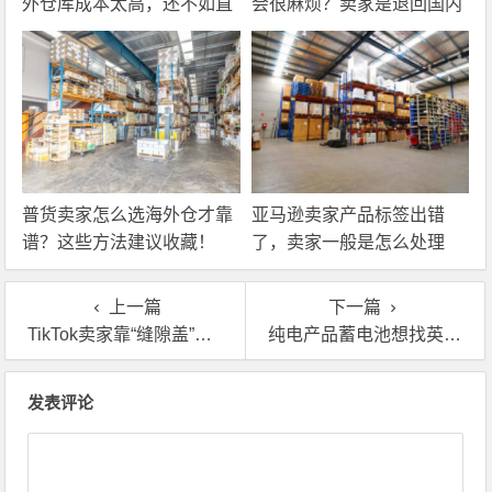
外仓库成本太高，还不如直
会很麻烦？卖家是退回国内
接找第三方自营海外仓！
还是在海外直接处理？
普货卖家怎么选海外仓才靠
亚马逊卖家产品标签出错
谱？这些方法建议收藏！
了，卖家一般是怎么处理
的？
上一篇
下一篇
TikTok卖家靠“缝隙盖”掘金，海外仓一件代发成细分赛道爆单密码
纯电产品蓄电池想找英国海外仓合作？那你要先了解这几个点
文章导航
发表评论