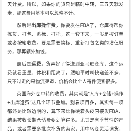
天计费。所以，如果你的货只是临时中转，三五天就发
走，那这费用基本可以忽略不计。
然后是
出库操作费，
你要发往FBA了，仓库得帮你
拣货、打包、贴标、打托，这一套下来，一般是按订单
或者按箱收费。要是需要换标、重新打包之类的增值服
务，那再额外加钱。
最后是
运费，
货弄好了得送到亚马逊仓库，这个运
费就看重量、体积和距离了，跟咱平时叫快递差不多，
只不过走的是物流渠道，价格会比个人寄件便宜很多。
英国海外仓中转的收费，其实就是“入库+仓储+操作
+出库运费”这几个环节叠加。别看项目多，其实每一项
都还是比较透明的，算下来比你硬着头皮直接发FBA、
结果被收长期仓储费要划算得多。尤其是有季节性的产
品，或者需要多批次补货的卖家，用中转仓灵活调货，