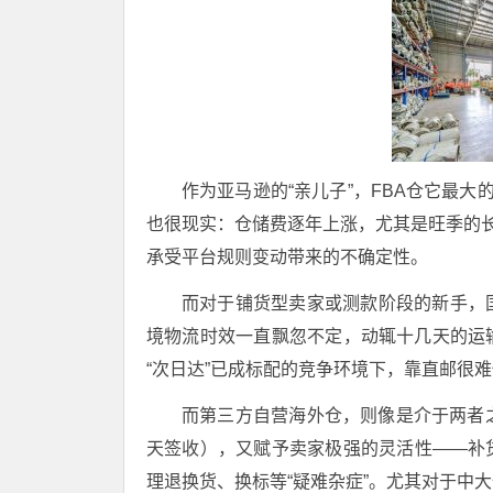
作为亚马逊的“亲儿子”，FBA仓它最大
也很现实：仓储费逐年上涨，尤其是旺季的长
承受平台规则变动带来的不确定性。
而对于铺货型卖家或测款阶段的新手，
境物流时效一直飘忽不定，动辄十几天的运
“次日达”已成标配的竞争环境下，靠直邮很
而第三方自营海外仓，则像是介于两者之
天签收），又赋予卖家极强的灵活性——补
理退换货、换标等“疑难杂症”。尤其对于中