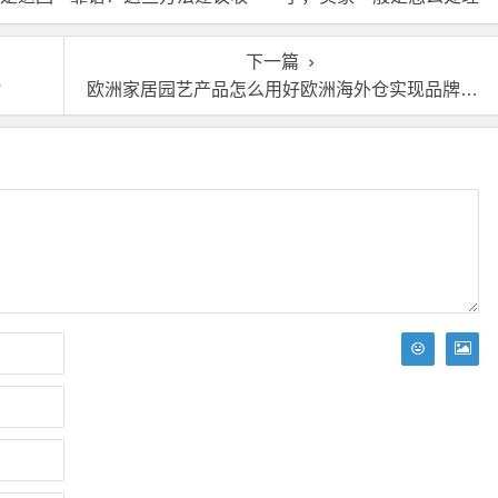
接处
藏！
的？
下一篇
？
欧洲家居园艺产品怎么用好欧洲海外仓实现品牌出海？