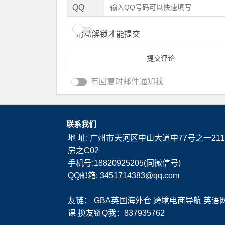
QQ
滑动解锁才能提交
有回复时邮件通知我
联系我们
地 址: 广州市天河区中山大道中77号之一211
房之C02
手机号:18820925205(同微信号)
QQ邮箱: 3451714383@qq.com
友链：
GBA英国海外仓
跨境电商导航
英语
课
换友链Q我：837935762