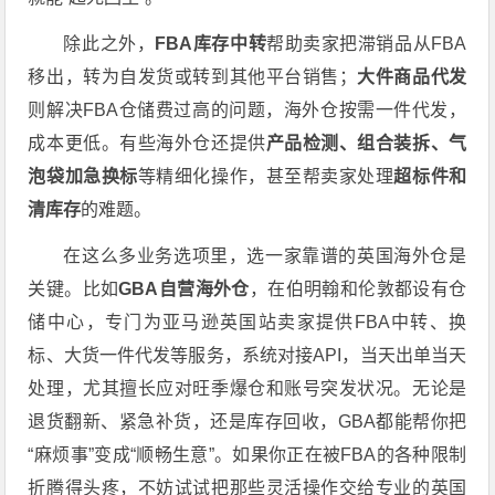
除此之外，
FBA库存中转
帮助卖家把滞销品从FBA
移出，转为自发货或转到其他平台销售；
大件商品代发
则解决FBA仓储费过高的问题，海外仓按需一件代发，
成本更低。有些海外仓还提供
产品检测、组合装拆、气
泡袋加急换标
等精细化操作，甚至帮卖家处理
超标件和
清库存
的难题。
在这么多业务选项里，选一家靠谱的英国海外仓是
关键。比如
GBA自营海外仓
，在伯明翰和伦敦都设有仓
储中心，专门为亚马逊英国站卖家提供FBA中转、换
标、大货一件代发等服务，系统对接API，当天出单当天
处理，尤其擅长应对旺季爆仓和账号突发状况。无论是
退货翻新、紧急补货，还是库存回收，GBA都能帮你把
“麻烦事”变成“顺畅生意”。如果你正在被FBA的各种限制
折腾得头疼，不妨试试把那些灵活操作交给专业的英国