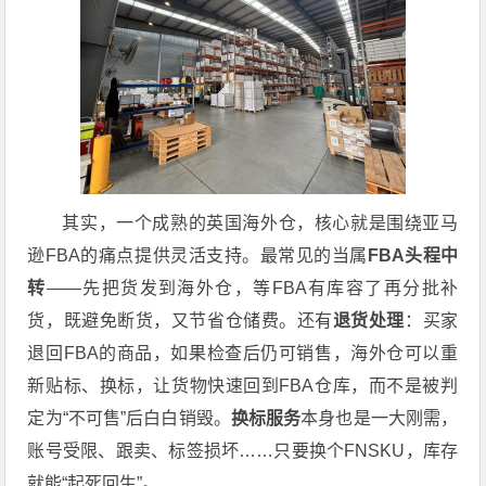
其实，一个成熟的英国海外仓，核心就是围绕亚马
逊FBA的痛点提供灵活支持。最常见的当属
FBA头程中
转
——先把货发到海外仓，等FBA有库容了再分批补
货，既避免断货，又节省仓储费。还有
退货处理
：买家
退回FBA的商品，如果检查后仍可销售，海外仓可以重
新贴标、换标，让货物快速回到FBA仓库，而不是被判
定为“不可售”后白白销毁。
换标服务
本身也是一大刚需，
账号受限、跟卖、标签损坏……只要换个FNSKU，库存
就能“起死回生”。