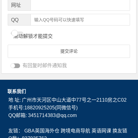
网址
QQ
滑动解锁才能提交
有回复时邮件通知我
联系我们
地 址: 广州市天河区中山大道中77号之一2110房之C02
手机号:18820925205(同微信号)
QQ邮箱: 3451714383@qq.com
友链：
GBA英国海外仓
跨境电商导航
英语网课
换友链