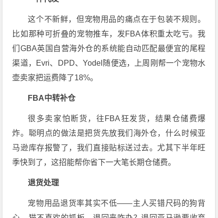
这个不新鲜，但宠物用品的痛点在于包装不规则。
比如那种可折叠的宠物推车，发FBA体积重太吃亏。我
们GBA英国自营海外仓的系统能自动匹配最便宜的尾程
渠道，Evri、DPD、Yodel随便选，上周刚帮一个宠物水
壶卖家把运费降了18%。
FBA中转补仓
很多卖家怕断货，往FBA狂发货，结果仓储费爆
炸。聪明点的做法是把货先放我们海外仓，什么时候亚
马逊库存报警了，我们直接贴标送过去。尤其下半年旺
季快到了，这招能帮你省下一大笔长期仓储费。
退货处理
宠物用品退货率其实不低——主人买错尺码的狗背
心、猫不喜欢的抓板，退回来咋办？退回亚马逊要收弃