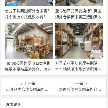
想要了解英国海外仓服务？
亚马逊产品需要换标？英国
几个挑选方法建议收藏！
海外仓换标服务直接能高效
解决！
TikTok英国跨境电商卖家到
万圣节氛围从客厅卷到浴
底要不要布局海外仓，海外
室？地毯毛巾品类适配哪些
仓优势分析！
海外仓服务？
上一篇
下一篇
玩具品类合作英国海外仓有什么服务？
别再随便去英国海外仓了，选仓标准我都给你列清楚了
文章导航
发表评论