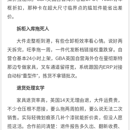
框折扣，那种卡在超大尺寸临界点的尴尬件能省出差
价。
拆柜入库拖死人
大件走整柜到港，有些仓卸柜效率看心情。说好两
天拆完，旺季拖一周，一件代发断档链接权重跌穿。自
营仓基本24小时上架，GBA英国自营海外仓在曼彻斯特
那边专做家具，叉车通道留得宽，系统跟国内ERP对接
自动标“重型件”，拣货不拿错批次。
退货处理玄学
家具退货率高，英国14天无理由退，大件运费贵，
不少仓压根不愿接，要么拖两周拍照，要么说无法二次
销售。实际轻微划痕茶几补个漆就能折价卖，但没人愿
揽这活。合作前问清楚：退件报告多久出、翻新收费、