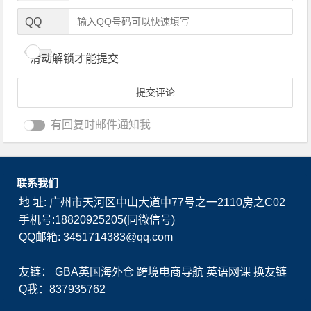
QQ
滑动解锁才能提交
有回复时邮件通知我
联系我们
地 址: 广州市天河区中山大道中77号之一2110房之C02
手机号:18820925205(同微信号)
QQ邮箱: 3451714383@qq.com
友链：
GBA英国海外仓
跨境电商导航
英语网课
换友链
Q我：837935762