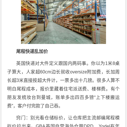
尾程快递乱加价
英国快递对大件定义跟国内两码事。你以为1米8桌
子算大，人家超60cm边长就收oversize附加费，长加周
长超3米直接按超大件计，一票多出十几镑。很多人算不
明白尾程成本，报价里藏着住宅派送费、楼梯费。有个
朋友发梳妆台到曼城，账单多出四百多镑“上下楼搬运
费”，客户付完款了自己吞。
窍门：别光看仓储标价，让仓库把主流邮编尾程模
拟价拉出来。GBA英国自营海外仓跟DPD、Yodel有年