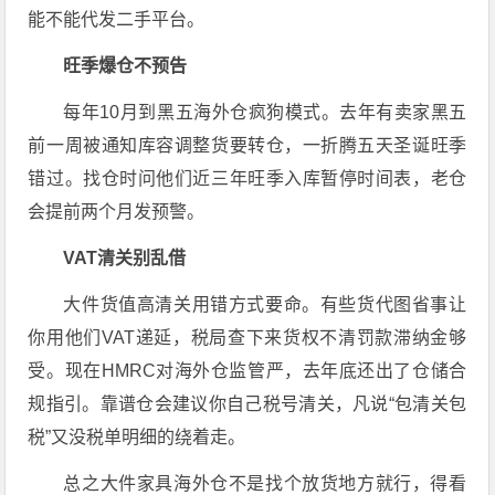
能不能代发二手平台。
旺季爆仓不预告
每年10月到黑五海外仓疯狗模式。去年有卖家黑五
前一周被通知库容调整货要转仓，一折腾五天圣诞旺季
错过。找仓时问他们近三年旺季入库暂停时间表，老仓
会提前两个月发预警。
VAT清关别乱借
大件货值高清关用错方式要命。有些货代图省事让
你用他们VAT递延，税局查下来货权不清罚款滞纳金够
受。现在HMRC对海外仓监管严，去年底还出了仓储合
规指引。靠谱仓会建议你自己税号清关，凡说“包清关包
税”又没税单明细的绕着走。
总之大件家具海外仓不是找个放货地方就行，得看