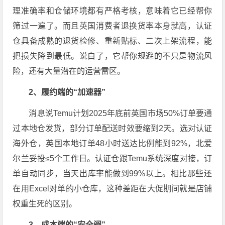
理准确率和仓储环境都有严格考核，意味着它已经帮你
筛过一遍了。而且英国消费者退换货率本身就高，认证
仓具备成熟的退货检修、重新贴标、二次上架流程，能
把损失降到最低。说白了，它帮你规避的不只是物流风
险，还有大量潜在的运营雷区。
2、履约端的“加速器”
消息说Temu计划2025年底前英国市场50%订单要通
过本地仓发货，部分订单配送时效要缩到2天。选对认证
海外仓，英国本地订单48小时送达比例能到92%，北爱
尔兰妥投≤5个工作日。认证仓跟Temu系统深度对接，订
单自动同步，当天出库率能做到99%以上。相比那些还
在用Excel对单的小仓库，这种差距在大促期间就是店铺
权重生死的区别。
3、成本端的“安全阀”