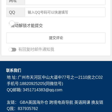
网址
QQ
滑动解锁才能提交
有回复时邮件通知我
联系我们
地 址: 广州市天河区中山大道中77号之一2110房之C02
手机号:18820925205(同微信号)
QQ邮箱: 3451714383@qq.com
友链：
GBA英国海外仓
跨境电商导航
英语网课
换友链
Q我：837935762