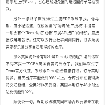
用手动上传Excel，省心还能避免因为延迟回传单号被罚
款。
另外一条路子就是通过主流ERP系统来找。像马
帮、店小秘这些，在设置里的"物流/仓库授权"中搜索，
一般会有个"Temu认证"或者"专属API接口"的标识，直接
授权绑定就行。还可以去行业社群问问同行，很多跨境
卖家都乐意分享自己用得好的仓库。
那么英国海外仓有哪个是Temu认证的呢？聊到这就
不得不提一下GBA英国自营海外仓了。我们早就过了
Temu官方认证，系统跟Temu后台直接打通，订单实时
同步，当天出库率能做到99%以上。仓库分布在曼彻斯
特交通枢纽，全英2到4天妥投，英国本地订单48小时送
达比例能到92%。
顺便说一句，近期欧盟和英国市场合规要求也在收