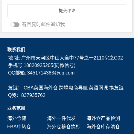
有回复时邮件通知我
联系我们
地 址: 广州市天河区中山大道中77号之一2110房之C02
手机号:18820925205(同微信号)
QQ邮箱: 3451714383@qq.com
友链：
GBA英国海外仓
跨境电商导航
英语网课
换友链
Q我：837935762
业务范围
海外仓储
海外一件代发
海外仓产品检测
FBA中转仓
海外仓移仓换标
海外仓库存清仓