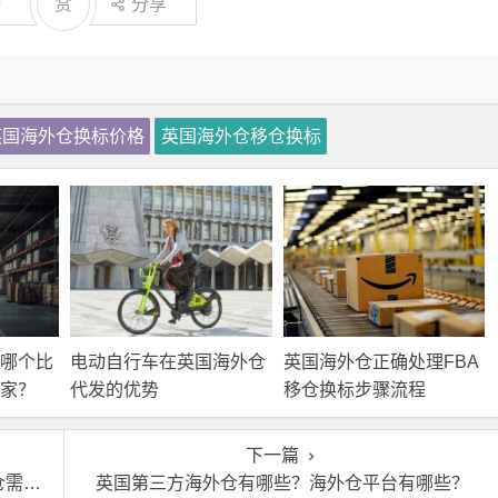
0
赏
分享
英国海外仓换标价格
英国海外仓移仓换标
A哪个比
电动自行车在英国海外仓
英国海外仓正确处理FBA
家？
代发的优势
移仓换标步骤流程
下一篇
什么
英国第三方海外仓有哪些？海外仓平台有哪些？