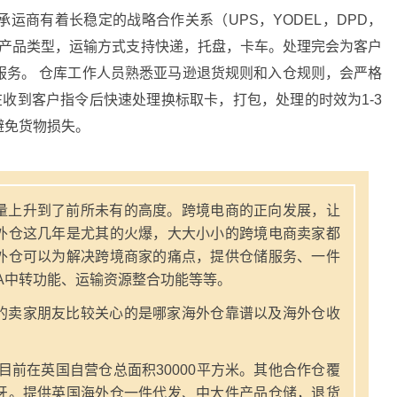
运商有着长稳定的战略合作关系（UPS，YODEL，DPD，
多种产品类型，运输方式支持快递，托盘，卡车。处理完会为客户
服务。 仓库工作人员熟悉亚马逊退货规则和入仓规则，会严格
在收到客户指令后快速处理换标取卡，打包，处理的时效为1-3
避免货物损失。
量上升到了前所未有的高度。跨境电商的正向发展，让
外仓这几年是尤其的火爆，大大小小的跨境电商卖家都
外仓可以为解决跨境商家的痛点，提供仓储服务、一件
A中转功能、运输资源整合功能等等。
的卖家朋友比较关心的是哪家海外仓靠谱以及海外仓收
，目前在英国自营仓总面积30000平方米。其他合作仓覆
牙。提供英国海外仓一件代发、中大件产品仓储，退货