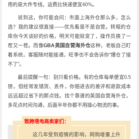
用的是大件专线，运费比快递便宜40%。
说到这，你可能会问：市面上海外仓那么多，怎么
选？我的建议很直接——优先看是不是自营。转租的仓
库你今天谈好的价格，明天可能就变了，操作员换了一
茬又一茬。而像
GBA英国自营海外仓
这种，老板自己盯
着系统，客服随时能接通，旺季也不会告诉你“爆仓了接
不了”。
最后提醒一句：别只看价格。有的仓库每单便宜0.5
镑，但经常发错货、丢件，你赔进去的差评和退款成本
远远超过省下的那点钱。找个靠谱的英国自营海外仓，
多花点时间沟通，后面半年你都不用操心物流的事。
致跨境电商卖家们：
这几年受到疫情的影响，网购增量上升