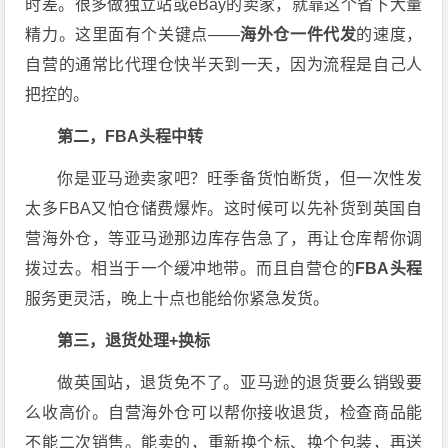
时差。很多做独立站或eBay的卖家，就靠这个省下大量
精力。这里面有个关键点——
海外仓一件代发
的速度，
自营的通常比代理仓快半天到一天，因为流程是自己人
把控的。
第二，FBA头程中转
你是亚马逊卖家吧？旺季备货怕断货，但一次性发
太多FBA又怕仓储费爆炸。这时候可以先补货到英国自
营海外仓，等亚马逊那边库存告急了，再让仓库帮你调
拨过去。相当于一个缓冲地带。而且自营仓的
FBA头程
服务更灵活，晚上十点也能给你紧急发货。
第三，退货处理+换标
做英国站，退货免不了。亚马逊的退货要么销毁要
么收高价。自营海外仓可以帮你接收退货，检查商品能
不能二次销售。能卖的，重新换个标、换个包装，再送