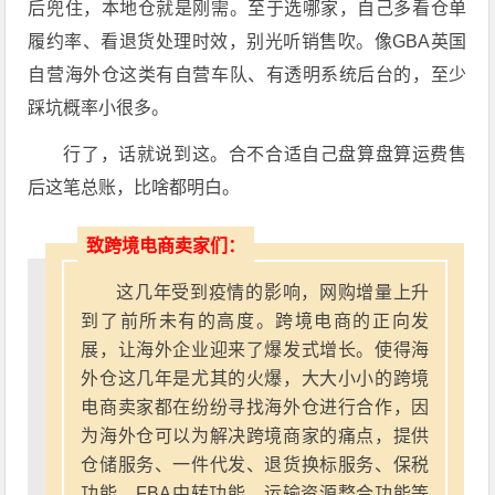
后兜住，本地仓就是刚需。至于选哪家，自己多看仓单
履约率、看退货处理时效，别光听销售吹。像GBA英国
自营海外仓这类有自营车队、有透明系统后台的，至少
踩坑概率小很多。
行了，话就说到这。合不合适自己盘算盘算运费售
后这笔总账，比啥都明白。
致跨境电商卖家们：
这几年受到疫情的影响，网购增量上升
到了前所未有的高度。跨境电商的正向发
展，让海外企业迎来了爆发式增长。使得海
外仓这几年是尤其的火爆，大大小小的跨境
电商卖家都在纷纷寻找海外仓进行合作，因
为海外仓可以为解决跨境商家的痛点，提供
仓储服务、一件代发、退货换标服务、保税
功能、FBA中转功能、运输资源整合功能等