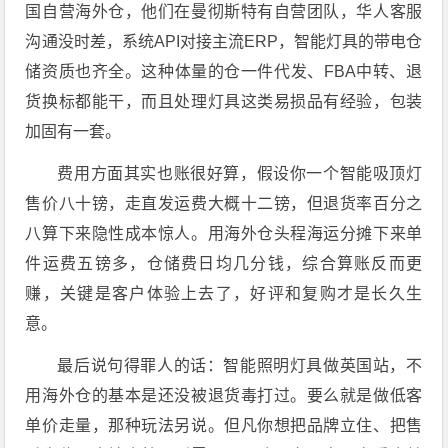
国自营海外仓，他们在曼彻斯特有自营团队，华人客服
沟通没时差，系统API对接主流ERP，智能灯具的带电仓
储资质也齐全。这种体量的仓一件代发、FBA中转、退
货换标都能干，而且处理灯具这类易损品有经验，包装
加固有一套。
费用方面其实也账很好算，假设你一个智能吸顶灯
售价八十镑，走直发运费大概十二镑，但退货率百分之
八算下来隐性成本惊人。用海外仓头程海运分摊下来单
件运费五镑多，仓储费日均几分钱，综合算账反而更
赚，关键是客户体验上去了，好评和复购才是长久生
意。
最后说句得罪人的话：智能照明灯具做英国站，不
用海外仓的基本是还没被退货毒打过。要么就是做低客
单价走量，那种玩法另说。但凡你想把品牌立住、把售