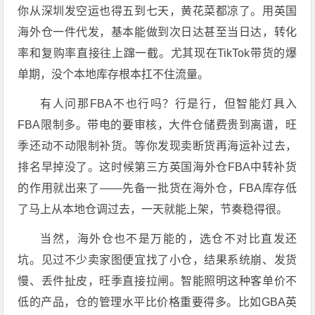
你从深圳发空运也得五到七天，黄花菜都凉了。用英国
海外仓一件代发，基本能做到次日达甚至当日达，转化
率和复购率直接往上蹿一截。尤其现在TikTok带货的爆
单期，没个本地库存根本扛不住流量。
有人问那FBA不也行吗？行是行，但智能灯具入
FBA限制多。带电的要审核，大件仓储费贵到离谱，旺
季还动不动限制补货。等你发现卖断货再海运补过去，
排名早掉没了。这时候第三方英国海外仓FBA中转补货
的作用就出来了——先备一批货在海外仓，FBA库存低
了马上从本地仓调过去，一天就能上架，节奏稳得很。
当然，海外仓也不是万能的，选仓不对比直发还
坑。见过不少卖家图便宜找了小仓，结果系统崩、发货
慢、丢件扯皮，旺季直接拉闸。智能照明这种客单价不
低的产品，仓的管理水平比价格重要得多。比如GBA英