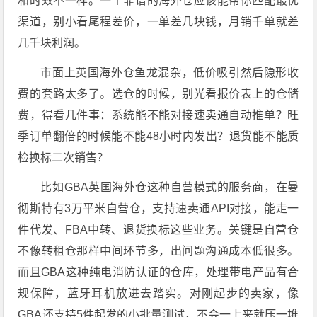
和时效不一样。一个靠谱的海外仓应该能帮你匹配最优
渠道，别小看尾程差价，一单差几块钱，月销千单就差
几千块利润。
市面上英国海外仓鱼龙混杂，低价吸引然后隐形收
费的套路太多了。选仓的时候，别光看报价表上的仓储
费，得看几件事：系统能不能对接速卖通自动推单？旺
季订单翻倍的时候能不能48小时内发出？退货能不能质
检换标二次销售？
比如GBA英国海外仓这种自营模式的服务商，在曼
彻斯特有3万平米自营仓，支持速卖通API对接，能走一
件代发、FBA中转、退货换标这些业务。关键是自营仓
不像转租仓那样中间环节多，出问题沟通成本低很多。
而且GBA这种纯电消防认证的仓库，处理带电产品有合
规保障，蓝牙耳机放进去踏实。对刚起步的卖家，像
GBA还支持5件起发的小批量测试，不会一上来就压一堆