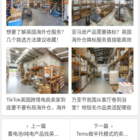
想要了解英国海外仓服务？
亚马逊产品需要换标？英国
几个挑选方法建议收藏！
海外仓换标服务直接能高效
解决！
TikTok英国跨境电商卖家到
万圣节氛围从客厅卷到浴
底要不要布局海外仓，海外
室？地毯毛巾品类适配哪些
仓优势分析！
海外仓服务？
上一篇
下一篇
蓄电池/纯电产品找英国海外仓有什么要求？
Temu做半托模式的卖家，为什么都爱用Temu认证海外仓？