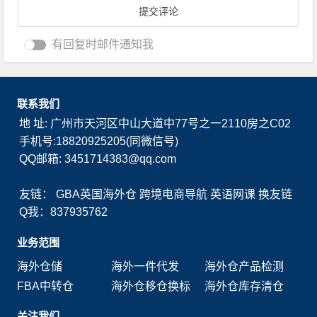
有回复时邮件通知我
联系我们
地 址: 广州市天河区中山大道中77号之一2110房之C02
手机号:18820925205(同微信号)
QQ邮箱: 3451714383@qq.com
友链：
GBA英国海外仓
跨境电商导航
英语网课
换友链
Q我：837935762
业务范围
海外仓储
海外一件代发
海外仓产品检测
FBA中转仓
海外仓移仓换标
海外仓库存清仓
关注我们